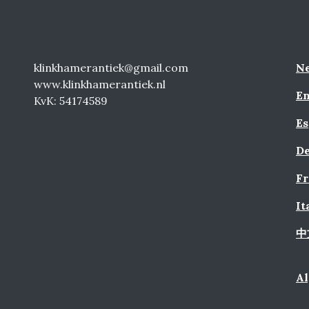
klinkhamerantiek@gmail.com
Ne
www.klinkhamerantiek.nl
En
KvK: 54174589
Es
De
Fr
It
中
A