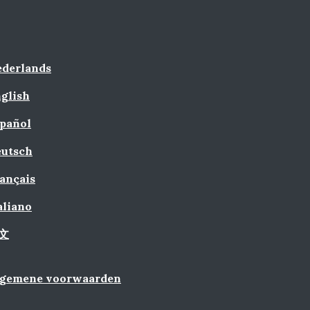
derlands
glish
pañol
utsch
ançais
aliano
文
lgemene voorwaarden