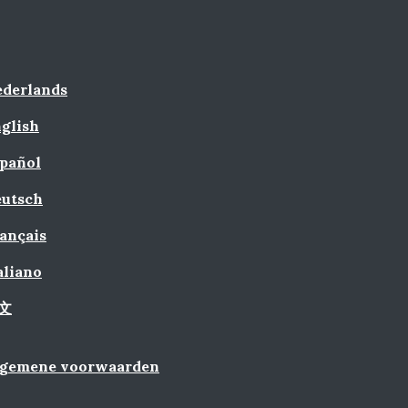
derlands
glish
pañol
utsch
ançais
aliano
文
lgemene voorwaarden