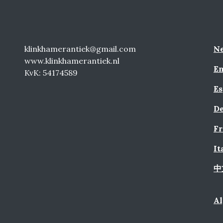
klinkhamerantiek@gmail.com
Ne
www.klinkhamerantiek.nl
En
KvK: 54174589
Es
De
Fr
It
中
A