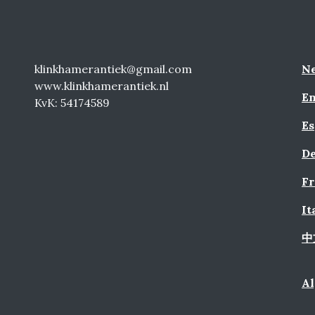
klinkhamerantiek@gmail.com
Ne
www.klinkhamerantiek.nl
En
KvK: 54174589
Es
De
Fr
It
中
A