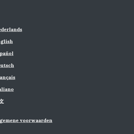
derlands
glish
pañol
utsch
ançais
aliano
文
lgemene voorwaarden