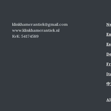
klinkhamerantiek@gmail.com
Ne
www.klinkhamerantiek.nl
En
KvK: 54174589
Es
De
Fr
It
中
A