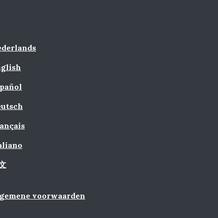
derlands
glish
pañol
utsch
ançais
aliano
文
lgemene voorwaarden