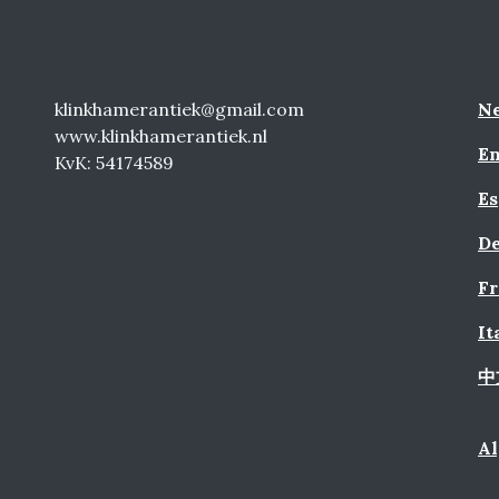
klinkhamerantiek@gmail.com
Ne
www.klinkhamerantiek.nl
En
KvK: 54174589
Es
De
Fr
It
中
A