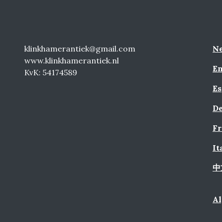
klinkhamerantiek@gmail.com
Ne
www.klinkhamerantiek.nl
En
KvK: 54174589
Es
De
Fr
It
中
A