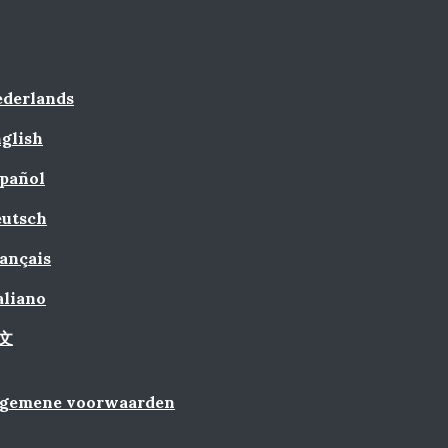
derlands
glish
pañol
utsch
ançais
aliano
文
lgemene voorwaarden