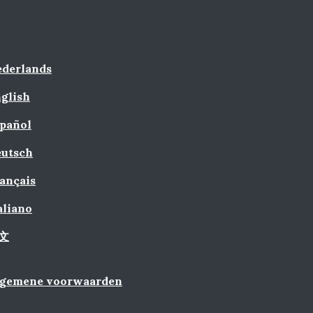
derlands
glish
pañol
utsch
ançais
aliano
文
lgemene voorwaarden