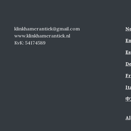
klinkhamerantiek@gmail.com
Ne
www.klinkhamerantiek.nl
En
KvK: 54174589
Es
De
Fr
It
中
A