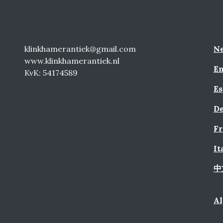
klinkhamerantiek@gmail.com
Ne
www.klinkhamerantiek.nl
En
KvK: 54174589
Es
De
Fr
It
中
A