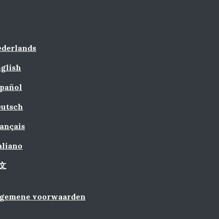
derlands
glish
pañol
utsch
ançais
aliano
文
lgemene voorwaarden