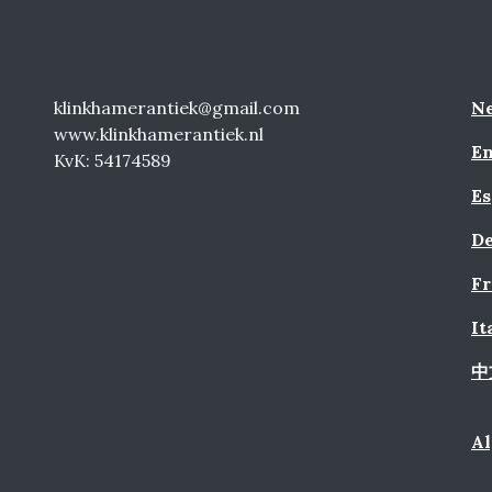
klinkhamerantiek@gmail.com
Ne
www.klinkhamerantiek.nl
En
KvK: 54174589
Es
De
Fr
It
中
A