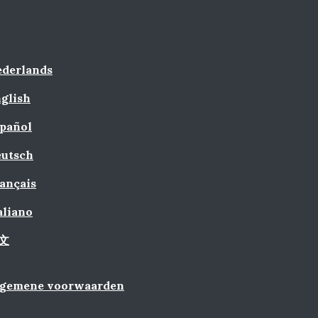
derlands
glish
pañol
utsch
ançais
aliano
文
lgemene voorwaarden