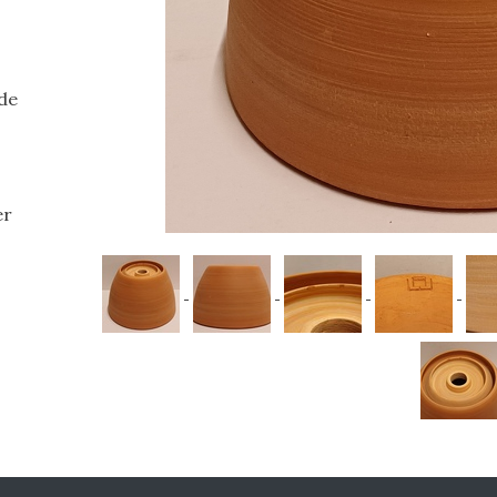
 de
er