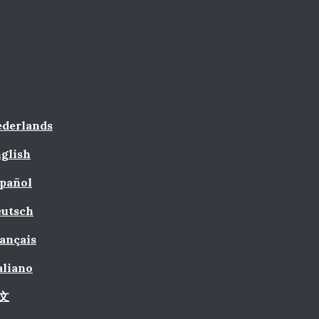
derlands
glish
pañol
utsch
ançais
aliano
文