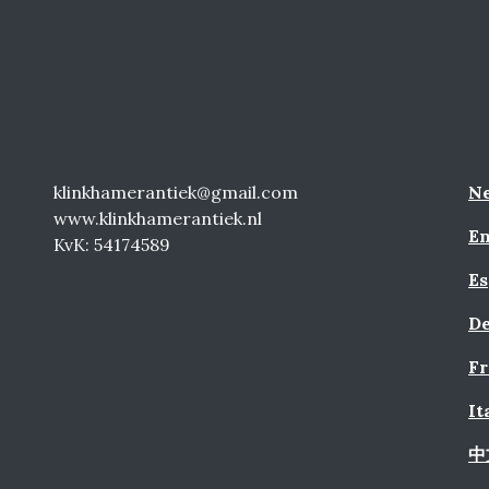
klinkhamerantiek@gmail.com
Ne
www.klinkhamerantiek.nl
En
KvK: 54174589
Es
De
Fr
It
中