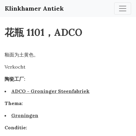
Klinkhamer Antiek
花瓶 1101，ADCO
釉面为土黄色。
Verkocht
陶瓷工厂:
ADCO - Groninger Steenfabriek
Thema:
Groningen
Conditie: