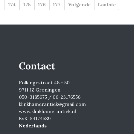
174
175
176
177
Volgende
Laatste
Contact
Folkingestraat 48 - 50
9711 JZ Groningen
050-3185675 / 06-23176556
klinkhamerantiek@gmail.com
www.klinkhamerantiek.nl
KvK: 54174589
Nederlands