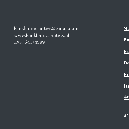
klinkhamerantiek@gmail.com
Ne
www.klinkhamerantiek.nl
En
KvK: 54174589
Es
De
Fr
It
中
A