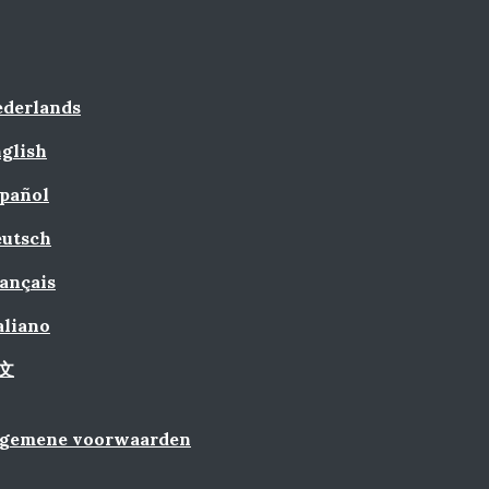
derlands
glish
pañol
utsch
ançais
aliano
文
lgemene voorwaarden