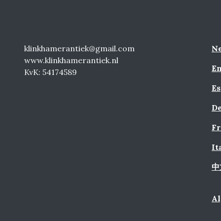
klinkhamerantiek@gmail.com
Ne
www.klinkhamerantiek.nl
En
KvK: 54174589
Es
De
Fr
It
中
A