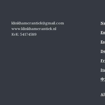
klinkhamerantiek@gmail.com
Ne
www.klinkhamerantiek.nl
En
KvK: 54174589
Es
De
Fr
It
中
A