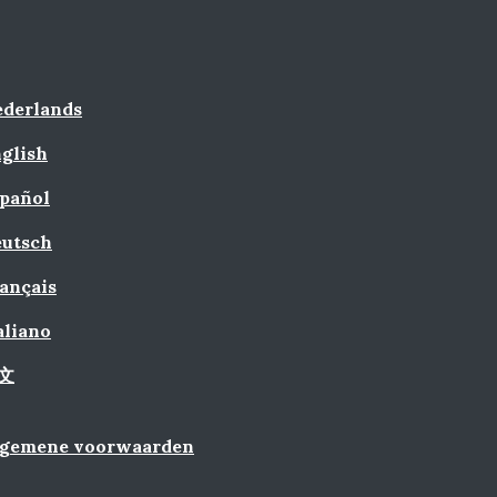
derlands
glish
pañol
utsch
ançais
aliano
文
lgemene voorwaarden