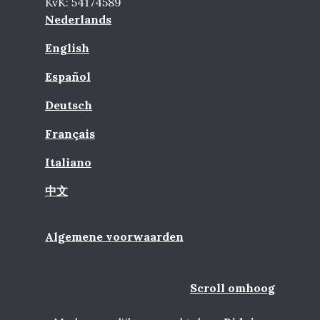
KvK: 54174589
Nederlands
English
Español
Deutsch
Français
Italiano
中文
Algemene voorwaarden
Scroll omhoog