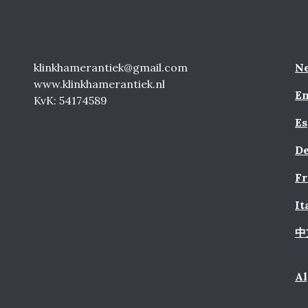
klinkhamerantiek@gmail.com
Ne
www.klinkhamerantiek.nl
En
KvK: 54174589
Es
De
Fr
It
中
A