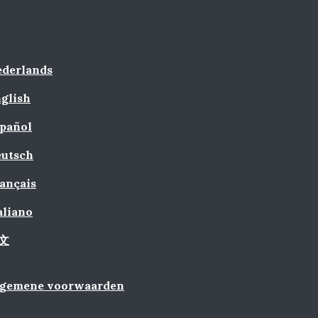
derlands
glish
pañol
utsch
ançais
aliano
文
lgemene voorwaarden