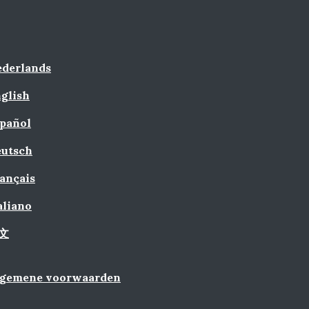
derlands
glish
pañol
utsch
ançais
aliano
文
lgemene voorwaarden