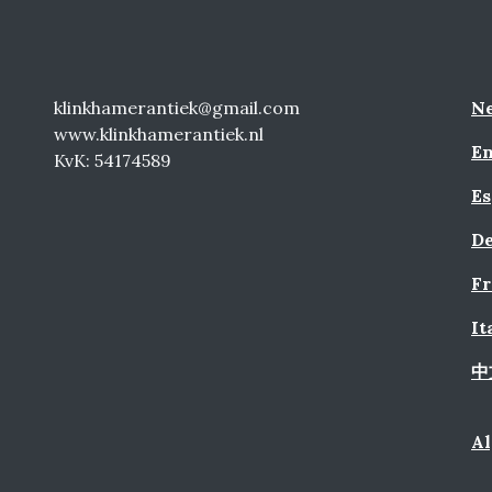
klinkhamerantiek@gmail.com
Ne
www.klinkhamerantiek.nl
En
KvK: 54174589
Es
De
Fr
It
中
A