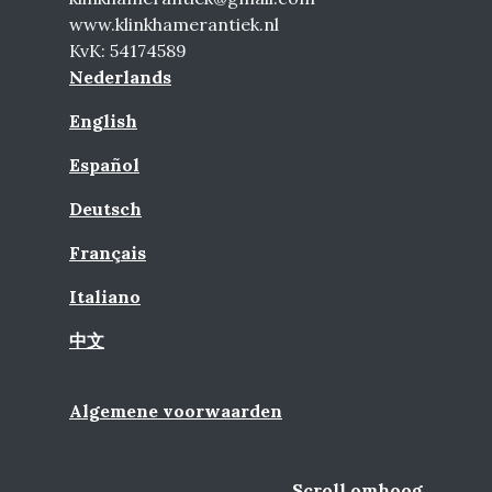
www.klinkhamerantiek.nl
KvK: 54174589
Nederlands
English
Español
Deutsch
Français
Italiano
中文
Algemene voorwaarden
Scroll omhoog