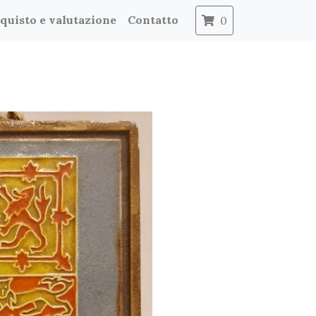
quisto e valutazione
Contatto
0