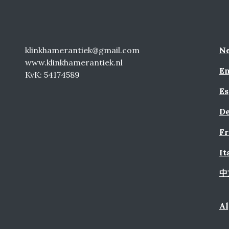
klinkhamerantiek@gmail.com
Ne
www.klinkhamerantiek.nl
En
KvK: 54174589
Es
De
Fr
It
中
A