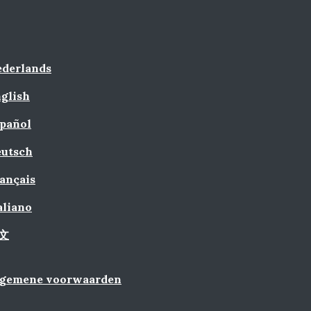
derlands
glish
pañol
utsch
ançais
aliano
文
lgemene voorwaarden