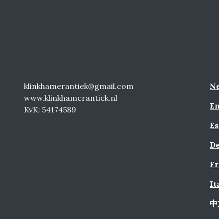
klinkhamerantiek@gmail.com
Ne
www.klinkhamerantiek.nl
En
KvK: 54174589
Es
De
Fr
It
中