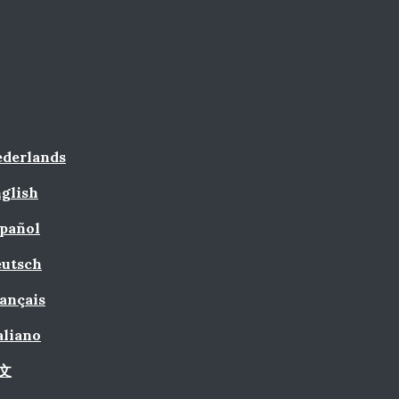
derlands
glish
pañol
utsch
ançais
aliano
文