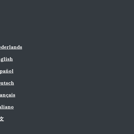
derlands
glish
pañol
utsch
ançais
aliano
文