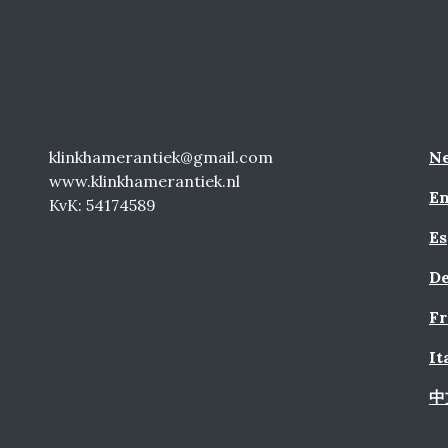
klinkhamerantiek@gmail.com
Ne
www.klinkhamerantiek.nl
En
KvK: 54174589
Es
De
Fr
It
中