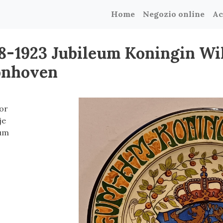
Home
Negozio online
Ac
8-1923 Jubileum Koningin Wi
oonhoven
or
je
eum