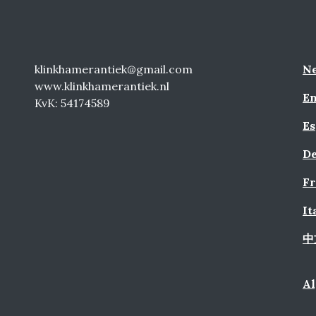
klinkhamerantiek@gmail.com
Ne
www.klinkhamerantiek.nl
En
KvK: 54174589
Es
De
Fr
It
中
A