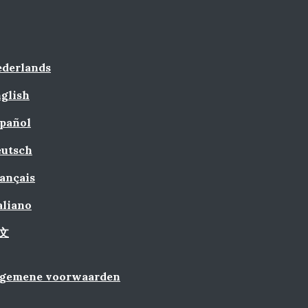
derlands
glish
pañol
utsch
ançais
aliano
文
lgemene voorwaarden