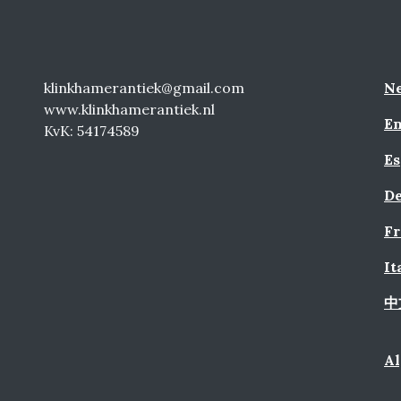
klinkhamerantiek@gmail.com
Ne
www.klinkhamerantiek.nl
En
KvK: 54174589
Es
De
Fr
It
中
A