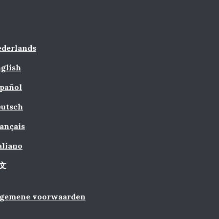
derlands
glish
pañol
utsch
ançais
aliano
文
lgemene voorwaarden