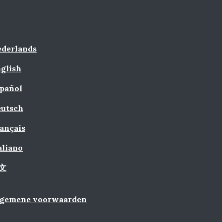
derlands
glish
pañol
utsch
ançais
aliano
文
lgemene voorwaarden