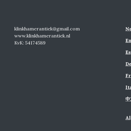
klinkhamerantiek@gmail.com
Ne
www.klinkhamerantiek.nl
En
KvK: 54174589
Es
De
Fr
It
中
A