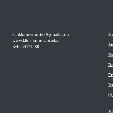
klinkhamerantiek@gmail.com
Ne
www.klinkhamerantiek.nl
En
KvK: 54174589
Es
De
Fr
It
中
A