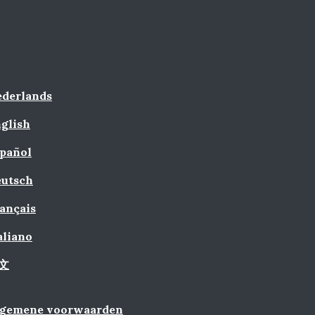
derlands
glish
pañol
utsch
ançais
aliano
文
lgemene voorwaarden