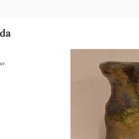
uda
ur.