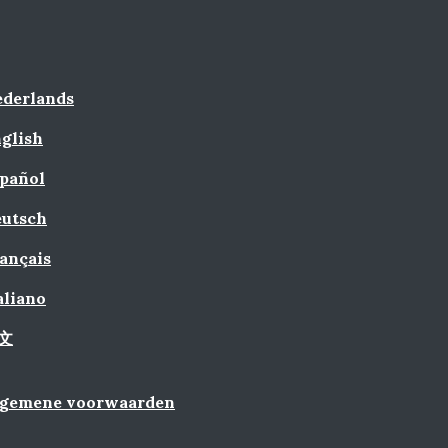
derlands
glish
pañol
utsch
ançais
aliano
文
lgemene voorwaarden