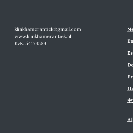
klinkhamerantiek@gmail.com
Ne
www.klinkhamerantiek.nl
En
KvK: 54174589
Es
De
Fr
It
中
A