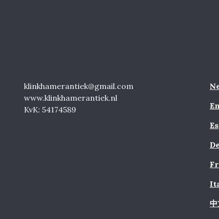
klinkhamerantiek@gmail.com
Ne
www.klinkhamerantiek.nl
En
KvK: 54174589
Es
De
Fr
It
中