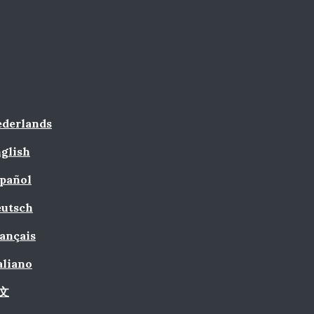
derlands
glish
pañol
utsch
ançais
aliano
文