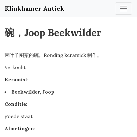
Klinkhamer Antiek
碗，Joop Beekwilder
带叶子图案的碗。Ronding keramiek 制作。
Verkocht
Keramist:
Beekwilder, Joop
Conditie:
goede staat
Afmetingen: