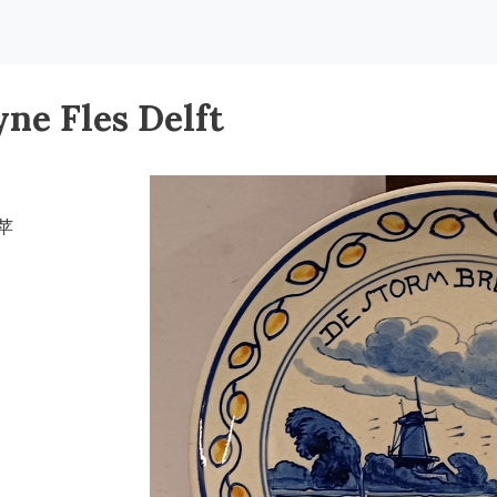
 Fles Delft
小苹