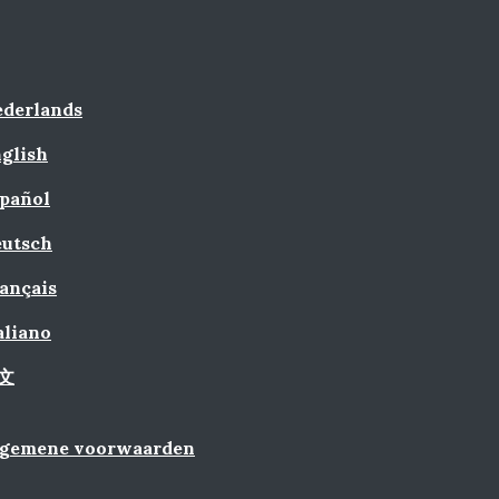
derlands
glish
pañol
utsch
ançais
aliano
文
lgemene voorwaarden