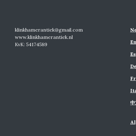
klinkhamerantiek@gmail.com
Ne
www.klinkhamerantiek.nl
En
KvK: 54174589
Es
De
Fr
It
中
A