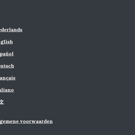
derlands
glish
pañol
utsch
ançais
aliano
文
lgemene voorwaarden