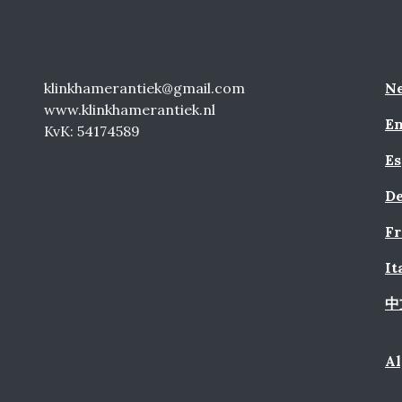
klinkhamerantiek@gmail.com
Ne
www.klinkhamerantiek.nl
En
KvK: 54174589
Es
De
Fr
It
中
A