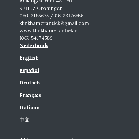
Folkingestraat 48 - 50
9711 JZ Groningen
050-3185675 / 06-23176556
klinkhamerantiek@gmail.com
www.klinkhamerantiek.nl
KvK: 54174589
Nederlands
English
Español
Deutsch
Français
Italiano
中文