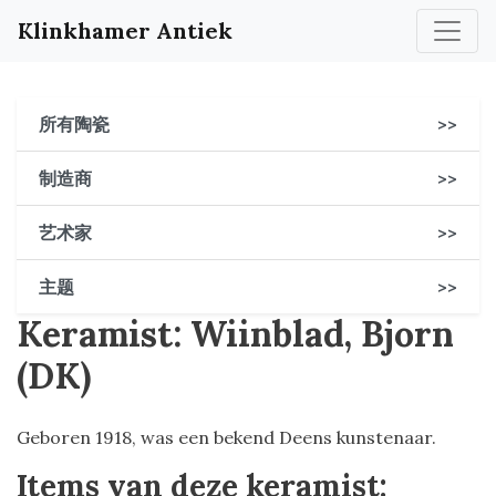
Klinkhamer Antiek
所有陶瓷
>>
制造商
>>
艺术家
>>
主题
>>
Keramist: Wiinblad, Bjorn
(DK)
Geboren 1918, was een bekend Deens kunstenaar.
Items van deze keramist: