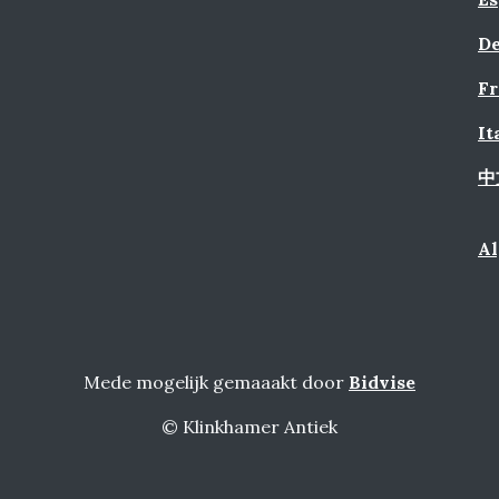
De
Fr
It
中
A
Mede mogelijk gemaaakt door
Bidvise
© Klinkhamer Antiek