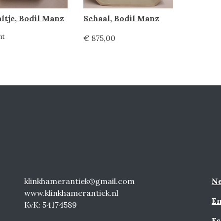
ltje, Bodil Manz
Schaal, Bodil Manz
ht
€ 875,00
klinkhamerantiek@gmail.com
Ne
www.klinkhamerantiek.nl
En
KvK: 54174589
Es