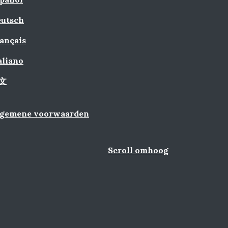
utsch
ançais
aliano
文
lgemene voorwaarden
Scroll omhoog