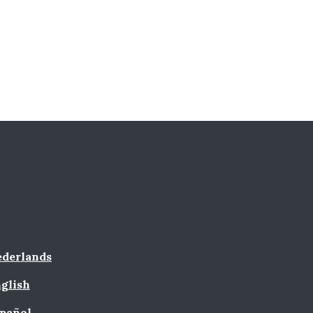
derlands
glish
pañol