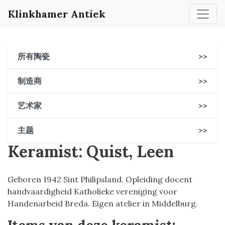
Klinkhamer Antiek
所有陶瓷
>>
制造商
>>
艺术家
>>
主题
>>
Keramist: Quist, Leen
Geboren 1942 Sint Philipsland. Opleiding docent
handvaardigheid Katholieke vereniging voor
Handenarbeid Breda. Eigen atelier in Middelburg.