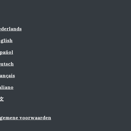
derlands
glish
pañol
utsch
ançais
aliano
文
lgemene voorwaarden