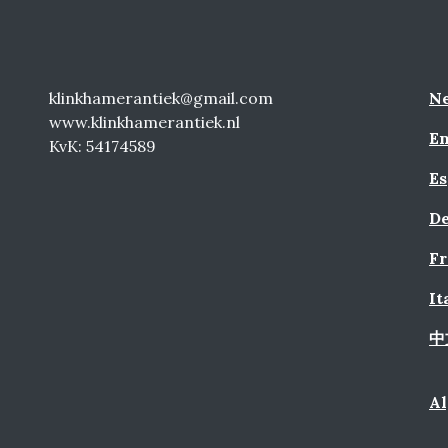
klinkhamerantiek@gmail.com
Ne
www.klinkhamerantiek.nl
En
KvK: 54174589
Es
De
Fr
It
中
A