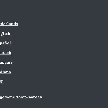
derlands
glish
pañol
utsch
ançais
aliano
文
lgemene voorwaarden