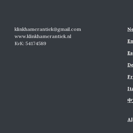
klinkhamerantiek@gmail.com
Ne
www.klinkhamerantiek.nl
En
KvK: 54174589
Es
De
Fr
It
中
A