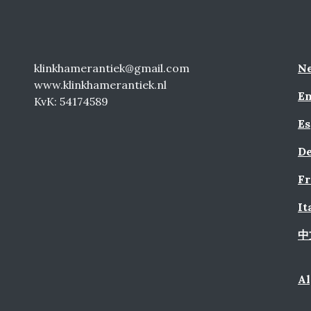
klinkhamerantiek@gmail.com
Ne
www.klinkhamerantiek.nl
En
KvK: 54174589
Es
De
Fr
It
中
A