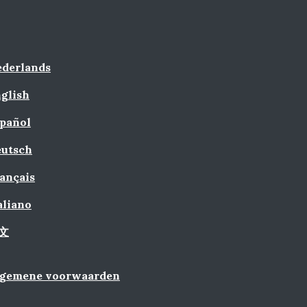
derlands
glish
pañol
utsch
ançais
aliano
文
lgemene voorwaarden