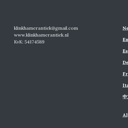
klinkhamerantiek@gmail.com
Ne
www.klinkhamerantiek.nl
En
KvK: 54174589
Es
De
Fr
It
中
A