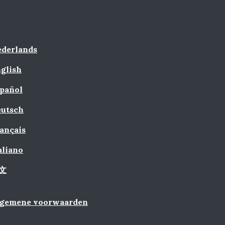
derlands
glish
pañol
utsch
ançais
aliano
文
lgemene voorwaarden