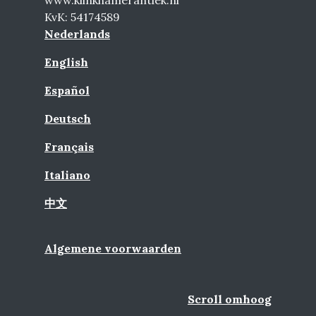
www.klinkhamerantiek.nl
KvK: 54174589
Nederlands
English
Español
Deutsch
Français
Italiano
中文
Algemene voorwaarden
Scroll omhoog