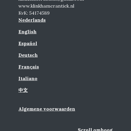
www.klinkhamerantiek.nl
KvK: 54174589
Nederlands
English
Español
Deutsch
Français
Italiano
中文
Algemene voorwaarden
Scroll omhoog