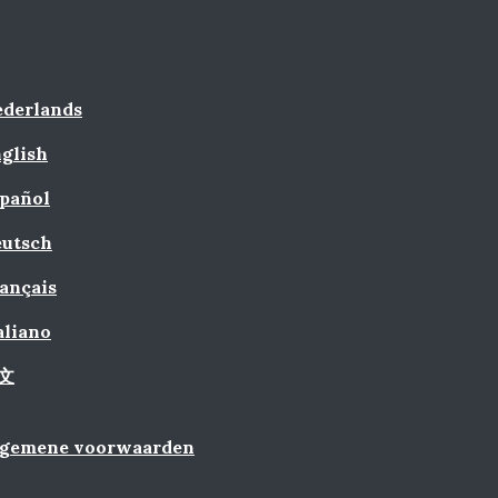
derlands
glish
pañol
utsch
ançais
aliano
文
lgemene voorwaarden