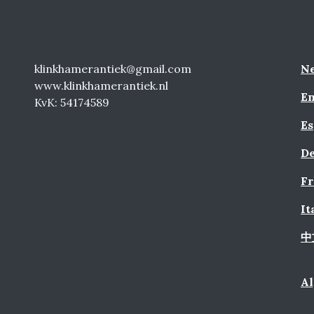
klinkhamerantiek@gmail.com
Ne
www.klinkhamerantiek.nl
En
KvK: 54174589
Es
De
Fr
It
中
A