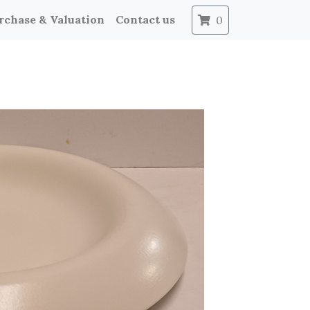
rchase & Valuation
Contact us
0