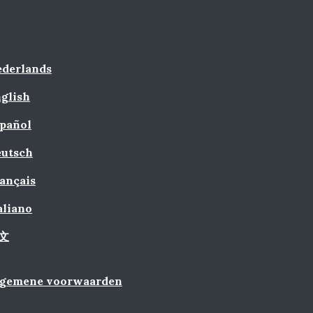
derlands
glish
pañol
utsch
ançais
aliano
文
lgemene voorwaarden