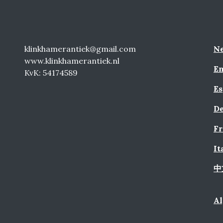
klinkhamerantiek@gmail.com
Ne
www.klinkhamerantiek.nl
En
KvK: 54174589
Es
De
Fr
It
中
A