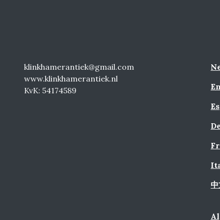
klinkhamerantiek@gmail.com
Ne
www.klinkhamerantiek.nl
En
KvK: 54174589
Es
De
Fr
It
中
A