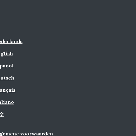
derlands
glish
pañol
utsch
ançais
aliano
文
lgemene voorwaarden