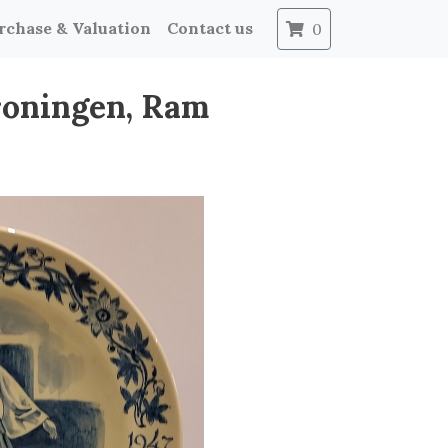
rchase & Valuation
Contact us
0
roningen, Ram